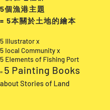
5個漁港主題
= 5本關於土地的繪本
5 Illustrator x
5 local Community x
5 Elements of Fishing Port
5 Painting Books
=
about Stories of Land