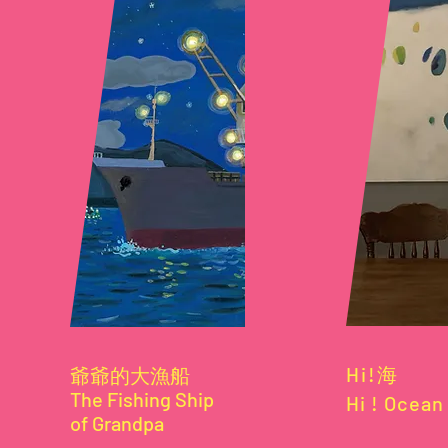
Hi!海
爺爺的大漁船
​The Fishing Ship
Hi ! Ocea
of Grandpa