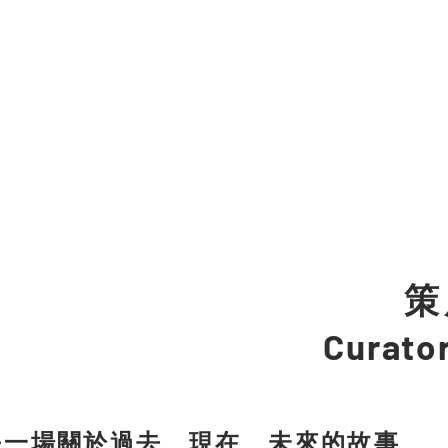
覽時間 : 7/27-9/29(六、日) １０：００－１８：
務站地點：基隆市中正區正濱路３４號
策
Curato
是一場關於過去、現在、未來的故事