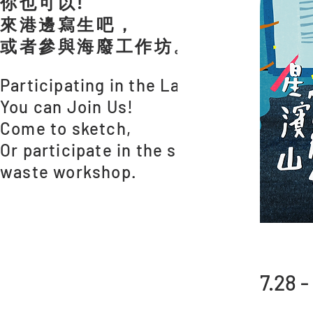
你也可以!
來港邊寫生吧，
或者參與海廢工作坊。
Participating in the Land,
You can Join Us!
Come to sketch,
Or participate in the sea
waste workshop.
7.28 -