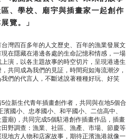
社區、學校、廟宇與插畫家一起創作
本展覽。」
有台灣四百多年的人文歷史、百年的漁業發展文
有現在隱藏在港邊各處的生命記憶和情感，一場
戲上演，以各主題故事的時空切片，呈現港邊生
燈，共同成為我們的見証，時間宛如海流潮汐，
為我們的代言人，不斷述說著種種好玩、好笑
請5位新生代青年插畫創作者，共同與在地5個合
(正濱國小、忠孝國小、和平國小、二信高中、
社靈廟)，共同完成5個駐港創作插畫作品，插畫
含田野調查：漁業、社區、漁產、市場、節慶等
展現地方人物和店家故事，期待正濱漁港就像一