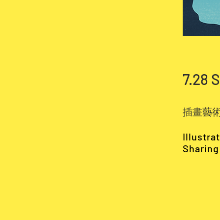
7.28 
插畫藝
Illustr
Sharing