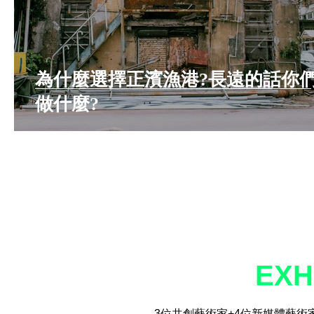
為什麼選擇正濱漁港?長遠的話你
做什麼?
EXH
3位共創藝術家+4位新媒體藝術