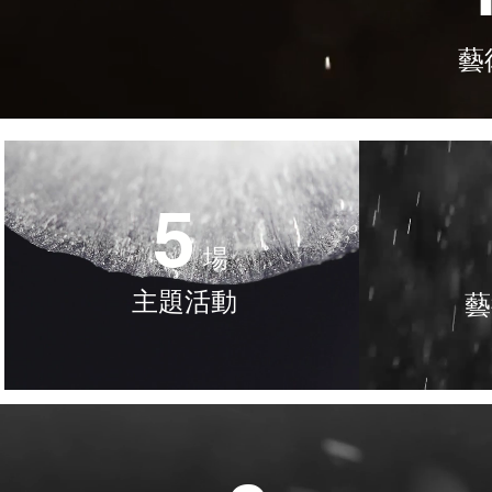
藝
5
場
主題活動
藝