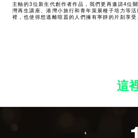
主軸的3位新生代創作者作品，我們更再邀請4位
灣再生講座、港灣小旅行和青年策展種子培力等活
裡，也使得想逃離喧囂的人們擁有寧靜的片刻享受
這